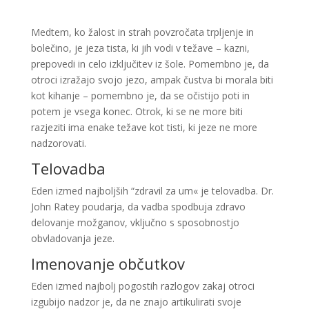
Medtem, ko žalost in strah povzročata trpljenje in
bolečino, je jeza tista, ki jih vodi v težave – kazni,
prepovedi in celo izključitev iz šole. Pomembno je, da
otroci izražajo svojo jezo, ampak čustva bi morala biti
kot kihanje – pomembno je, da se očistijo poti in
potem je vsega konec. Otrok, ki se ne more biti
razjeziti ima enake težave kot tisti, ki jeze ne more
nadzorovati.
Telovadba
Eden izmed najboljših “zdravil za um« je telovadba. Dr.
John Ratey poudarja, da vadba spodbuja zdravo
delovanje možganov, vključno s sposobnostjo
obvladovanja jeze.
Imenovanje občutkov
Eden izmed najbolj pogostih razlogov zakaj otroci
izgubijo nadzor je, da ne znajo artikulirati svoje