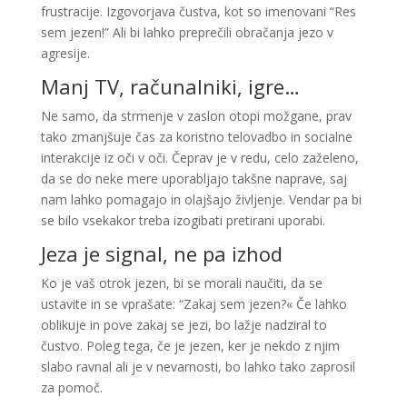
frustracije. Izgovorjava čustva, kot so imenovani “Res
sem jezen!” Ali bi lahko preprečili obračanja jezo v
agresije.
Manj TV, računalniki, igre…
Ne samo, da strmenje v zaslon otopi možgane, prav
tako zmanjšuje čas za koristno telovadbo in socialne
interakcije iz oči v oči. Čeprav je v redu, celo zaželeno,
da se do neke mere uporabljajo takšne naprave, saj
nam lahko pomagajo in olajšajo življenje. Vendar pa bi
se bilo vsekakor treba izogibati pretirani uporabi.
Jeza je signal, ne pa izhod
Ko je vaš otrok jezen, bi se morali naučiti, da se
ustavite in se vprašate: “Zakaj sem jezen?« Če lahko
oblikuje in pove zakaj se jezi, bo lažje nadziral to
čustvo. Poleg tega, če je jezen, ker je nekdo z njim
slabo ravnal ali je v nevarnosti, bo lahko tako zaprosil
za pomoč.