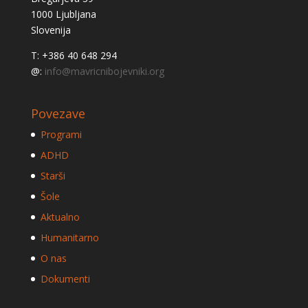
1000 Ljubljana
Slovenija
T: +386 40 648 294
@:
info@mavricnibojevniki.org
Povezave
Programi
ADHD
Starši
Šole
Aktualno
Humanitarno
O nas
Dokumenti