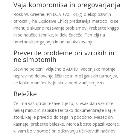
Vaja kompromisa in pregovarjanja
Ross W. Greene, Ph.D., v svoji knjigi o eksplozivnih
otrocih (The Explosive Child) predstavlja metodo, ki se
imenuje skupno reševanje problemov. Preberite knjigo
in se naučite tehnike, ki dela čudeže. Temelji na
umetnosti pogajanja in ne na ukazovanju.
Preverite probleme pri vzrokih in
ne simptomih
Številne bolezni, vključno z ADHD, vedenjske motnje,
nepravilno delovanje ščitnice in možganskih tumorjev,
se lahko manifestirajo skozi neobvladljivo jezo.
Beležke
Če ima vaš otrok težave z jezo, si vsak dan vzemite
nekaj minut in napišite ter tako dokumentirajte kaj je
storil, kaj je privedlo do tega in podobno. Mesec dni
kasneje, preberite beležke. Morda boste opazili vzorec,
ki vam bo v pomoč pri odkrivanju učinkovitih načinov