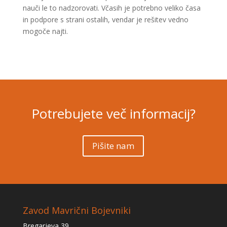
nauči le to nadzorovati. Včasih je potrebno veliko časa
in podpore s strani ostalih, vendar je rešitev vedno
mogoče najti.
Potrebujete več informacij?
Pišite nam
Zavod Mavrični Bojevniki
Bregarjeva 39