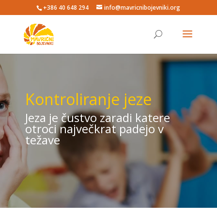
+386 40 648 294
info@mavricnibojevniki.org
Kontroliranje jeze
Jeza je čustvo zaradi katere
otroci največkrat padejo v
težave